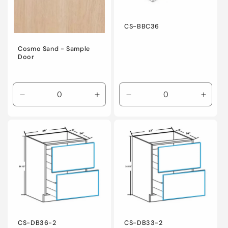
CS-BBC36
Cosmo Sand - Sample
Door
Reducir
Aumentar
Reducir
Aumen
cantidad
cantidad
cantidad
canti
para
para
para
para
Default
Default
Default
Defaul
Title
Title
Title
Title
CS-DB36-2
CS-DB33-2