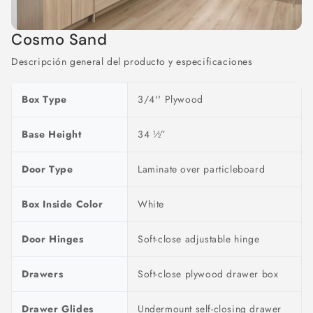
Cosmo Sand
Descripción general del producto y especificaciones
Box Type
3/4'' Plywood
Base Height
34 ½”
Door Type
Laminate over particleboard
Box Inside Color
White
Door Hinges
Soft-close adjustable hinge
Drawers
Soft-close plywood drawer box
Drawer Glides
Undermount self-closing drawer